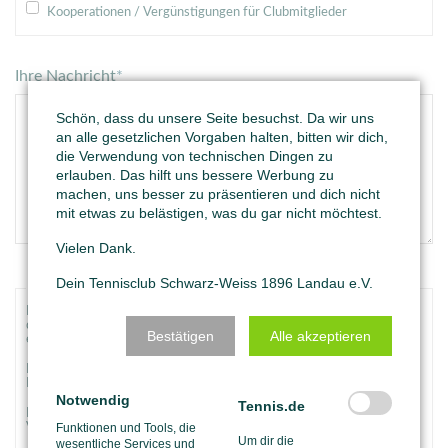
Kooperationen / Vergünstigungen für Clubmitglieder
Ihre Nachricht
*
Schön, dass du unsere Seite besuchst. Da wir uns
an alle gesetzlichen Vorgaben halten, bitten wir dich,
die Verwendung von technischen Dingen zu
erlauben. Das hilft uns bessere Werbung zu
machen, uns besser zu präsentieren und dich nicht
mit etwas zu belästigen, was du gar nicht möchtest.
Vielen Dank.
Dein Tennisclub Schwarz-Weiss 1896 Landau e.V.
Hinweise zum Datenschutz
Ich habe die
Datenschutzerklärung
zur Kenntnis genommen und bin
damit einverstanden, dass die von mir angegebenen Daten
Bestätigen
Alle akzeptieren
elektronisch erhoben und gespeichert werden.
Meine Daten werden dabei nur streng zweckgebunden zur
Bearbeitung und Beantwortung meiner Anfrage benutzt.
Notwendig
Tennis.de
Mit dem Absenden des Kontaktformulars erkläre ich mich mit der
Funktionen und Tools, die
Verarbeitung einverstanden
Um dir die
wesentliche Services und