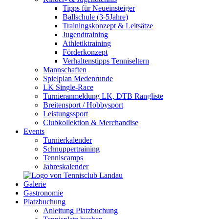
Tipps für Neueinsteiger
Ballschule (3-5Jahre)
Trainingskonzept & Leitsätze
Jugendtraining
Athletiktraining
Förderkonzept
Verhaltenstipps Tenniseltern
Mannschaften
Spielplan Medenrunde
LK Single-Race
Turnieranmeldung LK, DTB Rangliste
Breitensport / Hobbysport
Leistungssport
Clubkollektion & Merchandise
Events
Turnierkalender
Schnuppertraining
Tenniscamps
Jahreskalender
Galerie
Gastronomie
Platzbuchung
Anleitung Platzbuchung