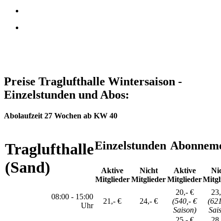
Preise Traglufthalle Wintersaison -
Einzelstunden und Abos:
Abolaufzeit 27 Wochen ab KW 40
Einzelstunden
Abonnem
Traglufthalle
(Sand)
Aktive
Nicht
Aktive
Ni
Mitglieder
Mitglieder
Mitglieder
Mitgl
20,- €
23,
08:00 - 15:00
21,- €
24,- €
(540,- €
(621
Uhr
Saison)
Sai
25,- €
28,