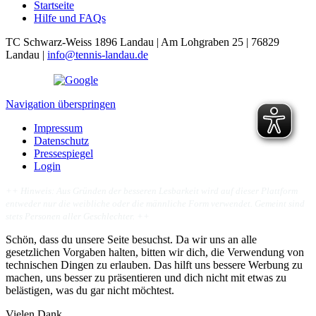
Startseite
Hilfe und FAQs
TC Schwarz-Weiss 1896 Landau | Am Lohgraben 25 | 76829
Landau |
info@tennis-landau.de
Navigation überspringen
Impressum
Datenschutz
Pressespiegel
Login
++
Hinweis: Aus Gründen der besseren Lesbarkeit wird auf dieser Plattform
entweder nur die weibliche oder die männliche Form verwendet. Gemeint sind
stets Personen aller Geschlechter. ++
Schön, dass du unsere Seite besuchst. Da wir uns an alle
gesetzlichen Vorgaben halten, bitten wir dich, die Verwendung von
technischen Dingen zu erlauben. Das hilft uns bessere Werbung zu
machen, uns besser zu präsentieren und dich nicht mit etwas zu
belästigen, was du gar nicht möchtest.
Vielen Dank.