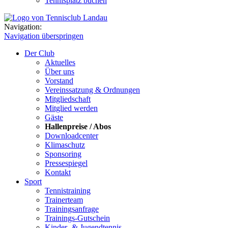
Tennisplatz buchen
Navigation:
Navigation überspringen
Der Club
Aktuelles
Über uns
Vorstand
Vereinssatzung & Ordnungen
Mitgliedschaft
Mitglied werden
Gäste
Hallenpreise / Abos
Downloadcenter
Klimaschutz
Sponsoring
Pressespiegel
Kontakt
Sport
Tennistraining
Trainerteam
Trainingsanfrage
Trainings-Gutschein
Kinder- & Jugendtennis