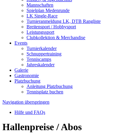
Mannschaften
Spielplan Medenrunde
LK Single-Race
Turnieranmeldung LK, DTB Rangliste
Breitensport / Hobbysport
Leistungssport
Clubkollektion & Merchandise
Events
Turnierkalender
Schnuppertraining
Tenniscamps
Jahreskalender
Galerie
Gastronomie
Platzbuchung
Anleitung Platzbuchung
Tennisplatz buchen
Navigation überspringen
Hilfe und FAQs
Hallenpreise / Abos