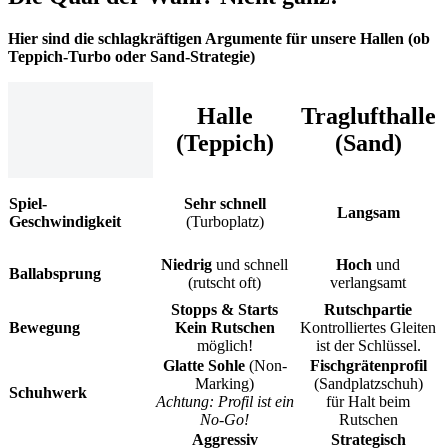
Hier sind die schlagkräftigen Argumente für unsere Hallen (ob
Teppich-Turbo oder Sand-Strategie)
Halle
Traglufthalle
(
Teppich
)
(
Sand
)
Spiel-
Sehr schnell
Langsam
Geschwindigkeit
(Turboplatz)
Niedrig
und schnell
Hoch
und
Ballabsprung
(rutscht oft)
verlangsamt
Stopps & Starts
Rutschpartie
Bewegung
Kein Rutschen
Kontrolliertes Gleiten
möglich!
ist der Schlüssel.
Glatte Sohle
(Non-
Fischgrätenprofil
Marking)
(Sandplatzschuh)
Schuhwerk
Achtung: Profil ist ein
für Halt beim
No-Go!
Rutschen
Aggressiv
Strategisch