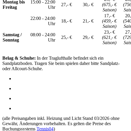
Montag bis
15:00 - 22:00
27,- €
30,- €
(675,- €
(756
Freitag
Uhr
Saison)
Sai
17,- €
20,
22:00 - 24:00
18,- €
21,- €
(459,- €
(540
Uhr
Saison)
Sai
23,- €
27,
Samstag /
08:00 - 24:00
25,- €
29,- €
(621,- €
(729
Sonntag
Uhr
Saison)
Sai
Belag & Schuhe:
In der Traglufthalle befindet sich ein
Sandplatzboden. Tragen Sie beim spielen daher bitte Sandplatz-
oder Allcourt-Schuhe.
(alle Preisangaben inkl. Heizung und Licht Stand 03/2026 ohne
Gewähr, Änderungen vorbehalten. Es gelten die Preise des
Buchungssystems
Tennis04
)