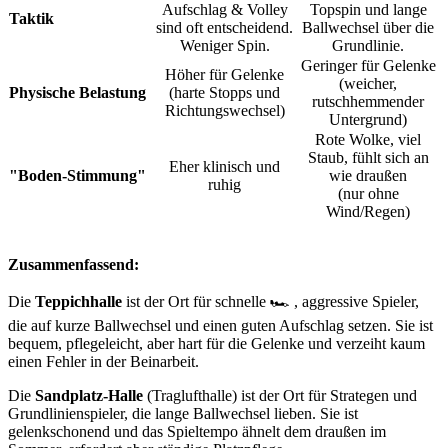
Aufschlag & Volley
Topspin und lange
Taktik
sind oft entscheidend.
Ballwechsel über die
Weniger Spin.
Grundlinie.
Geringer für Gelenke
Höher für Gelenke
(weicher,
Physische Belastung
(harte Stopps und
rutschhemmender
Richtungswechsel)
Untergrund)
Rote Wolke, viel
Staub, fühlt sich an
Eher klinisch und
"Boden-Stimmung"
wie draußen
ruhig
(nur ohne
Wind/Regen)
Zusammenfassend:
Die
Teppichhalle
ist der Ort für schnelle 🏎️ , aggressive Spieler,
die auf kurze Ballwechsel und einen guten Aufschlag setzen. Sie ist
bequem, pflegeleicht, aber hart für die Gelenke und verzeiht kaum
einen Fehler in der Beinarbeit.
Die
Sandplatz-Halle
(Traglufthalle) ist der Ort für Strategen und
Grundlinienspieler, die lange Ballwechsel lieben. Sie ist
gelenkschonend und das Spieltempo ähnelt dem draußen im