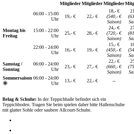
Mitglieder
Mitglieder
Mitglieder
Mitg
18,- €
21
06:00 - 15:00
19,- €
22,- €
(540,- €
(63
Uhr
Saison)
Sa
24,- €
27
Montag bis
15:00 - 22:00
25,- €
28,- €
(720,- €
(81
Freitag
Uhr
Saison)
Sa
15,- €
18
22:00 - 24:00
16,- €
19,- €
(450,- €
(54
Uhr
Saison)
Sa
22,- €
25
Samstag /
06:00 - 24:00
23,- €
27,- €
(660,- €
(75
Sonntag
Uhr
Saison)
Sa
Sommersaison
06:00 - 24:00
13,- €
22,- €
--
🌞
Uhr
Belag & Schuhe:
In der Teppichhalle befindet sich ein
Teppichboden. Tragen Sie beim spielen daher bitte Hallenschuhe
mit glatter Sohle oder saubere Allcourt-Schuhe.