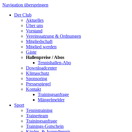
Navigation überspringen
Der Club
Aktuelles
Über uns
Vorstand
Vereinssatzung & Ordnungen
Mitgliedschaft
Mitglied werden
Gäste
Hallenpreise / Abos
Tennishallen-Abo
Downloadcenter
Klimaschutz
Sponsoring
Pressespiegel
Kontakt
Trainingsanfrage
Mängelmelder
Sport
Tennistraining
Trainerteam
Trainingsanfrage
Trainings-Gutschein
Kinder- & Jugendtennis