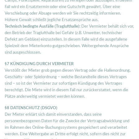
Camps, Punktspiele, Reparaturen) zu verlegen oder abzusagen; in diesem
Fall wird ein Ersatztermin oder eine Gutschrift gewährt. Über eine
Verschiebung oder Absage werden wir Sie rechtzeitig informieren.
Höhere Gewalt schließt jegliche Ersatzansprüche aus.
Technisch bedingte Ausfälle (Traglufthalle):
Der Vermieter behält sich vor,
den Betrieb der Traglufthalle bei Gefahr (z.B. Unwetter, technischer
Defekt am Gebläse) einzustellen. In diesem Falle wird die ausgefallene
Spielzeit dem Mieterkonto gutgeschrieben. Weitergehende Ansprüche
sind ausgeschlossen.
§7 KÜNDIGUNG DURCH VERMIETER
Verstößt der Mieter grob gegen diesen Vertrag oder die Hallenordnung,
Geschäfts- oder Spielordnung – welche Bestandteile dieses Vertrages
sind – so ist der Vermieter zur sofortigen Kündigung des Vertrages
berechtigt. Die Miete wird in diesem Fall nur zurückerstattet, wenn die
Plätze anderweitig vermietet werden können.
§8 DATENSCHUTZ (DSGVO)
Der Mieter erklärt sich damit einverstanden, dass seine
personenbezogenen Daten für die Zwecke der Vertragsabwicklung und
im Rahmen des Online-Buchungssystems gespeichert und verarbeitet
werden. Eine Weitergabe an Dritte erfolgt nicht, sofern dies nicht zur