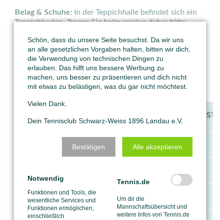
Belag & Schuhe:
In der Teppichhalle befindet sich ein
Teppichboden. Tragen Sie beim spielen daher bitte
Hallenschuhe mit glatter Sohle oder saubere Allcourt-
Schön, dass du unsere Seite besuchst. Da wir uns
Schuhe.
an alle gesetzlichen Vorgaben halten, bitten wir dich,
die Verwendung von technischen Dingen zu
Preise Traglufthalle Wintersaison -
erlauben. Das hilft uns bessere Werbung zu
Einzelstunden und Abos:
machen, uns besser zu präsentieren und dich nicht
mit etwas zu belästigen, was du gar nicht möchtest.
Abolaufzeit 27 Wochen ab KW 40
Vielen Dank.
Einzelst
Dein Tennisclub Schwarz-Weiss 1896 Landau e.V.
Traglufthalle (Sand)
Aktive
Bestätigen
Alle akzeptieren
Mitglieder
08:00 - 15:00 Uhr
21,- €
Notwendig
Tennis.de
Funktionen und Tools, die
Montag bis Freitag
15:00 - 22:00 Uhr
27,- €
Um dir die
wesentliche Services und
Mannschaftsübersicht und
Funktionen ermöglichen,
weitere Infos von Tennis.de
einschließlich