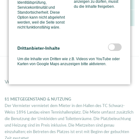
22:00 - 24:00 Uhr
18,- €
anzeigen zu dürfen, musst
Identitätsprüfung,
du die Inhalte freigeben.
Servicekontinuität und
Standortsicherheit. Diese
Option kann nicht abgelehnt
Samstag / Sonntag
08:00 - 24:00 Uhr
25,- €
werden, weil die Seite sonst
nicht funktionsfähig wäre.
Belag & Schuhe:
In der Traglufthalle befindet sich ein
Sandplatzboden. Tragen Sie beim spielen daher bitte
Sandplatz- oder Allcourt-Schuhe.
Drittanbieter-Inhalte
Um die Inhalte von Dritten wie z.B. Videos von YouTube oder
Karten von Google Maps anzuzeigen bitte aktivieren.
Vertragsbedingungen Hallenabo
§1 MIETGEGENSTAND & NUTZUNG
Der Vermieter vermietet dem Mieter in den Hallen des TC Schwarz-
Weiss 1896 Landau einen Tennishallenplatz. Die Miete umfasst zusätzlich
die Benutzung der Umkleiden und Toilettenräume. Die Platzbeleuchtung
und Heizung sind im Preis inklusive. Die Mietzeiten sind genau
einzuhalten; ein Betreten des Platzes ist erst mit Beginn der gebuchten
Zeit gestattet.