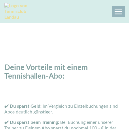
Tennishallen-Abo
Tennisclub Landau
Der Club
Hallenpreise / Abos
Tennishallen-Abo
Deine Vorteile mit einem
Tennishallen-Abo:
✔️ Du sparst Geld:
Im Vergleich zu Einzelbuchungen sind
Abos deutlich günstiger.
✔️ Du sparst beim Training:
Bei Buchung einer unserer
Trainer zu Deinem Abo sparst du nochmal 100,- € in der