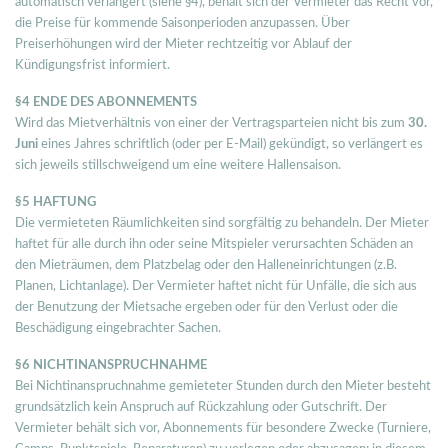
automatisch verlängert (siehe §4), behält sich der Vermieter das Recht vor,
die Preise für kommende Saisonperioden anzupassen. Über
Preiserhöhungen wird der Mieter rechtzeitig vor Ablauf der
Kündigungsfrist informiert.
§4 ENDE DES ABONNEMENTS
Wird das Mietverhältnis von einer der Vertragsparteien nicht bis zum
30.
Juni
eines Jahres schriftlich (oder per E-Mail) gekündigt, so verlängert es
sich jeweils stillschweigend um eine weitere Hallensaison.
§5 HAFTUNG
Die vermieteten Räumlichkeiten sind sorgfältig zu behandeln. Der Mieter
haftet für alle durch ihn oder seine Mitspieler verursachten Schäden an
den Mieträumen, dem Platzbelag oder den Halleneinrichtungen (z.B.
Planen, Lichtanlage). Der Vermieter haftet nicht für Unfälle, die sich aus
der Benutzung der Mietsache ergeben oder für den Verlust oder die
Beschädigung eingebrachter Sachen.
§6 NICHTINANSPRUCHNAHME
Bei Nichtinanspruchnahme gemieteter Stunden durch den Mieter besteht
grundsätzlich kein Anspruch auf Rückzahlung oder Gutschrift. Der
Vermieter behält sich vor, Abonnements für besondere Zwecke (Turniere,