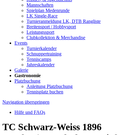
Mannschaften
Spielplan Medenrunde
LK Single-Race
Turnieranmeldung LK, DTB Rangliste
Breitensport / Hobbysport
Leistungssport
Clubkollektion & Merchandise
Events
Turnierkalender
Schnuppertraining
Tenniscamps
Jahreskalender
Galerie
Gastronomie
Platzbuchung
Anleitung Platzbuchung
Tennisplatz buchen
Navigation überspringen
Hilfe und FAQs
TC Schwarz-Weiss 1896