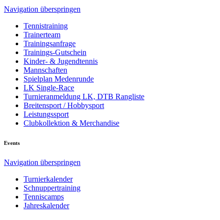
Navigation überspringen
Tennistraining
Trainerteam
Trainingsanfrage
Trainings-Gutschein
Kinder- & Jugendtennis
Mannschaften
Spielplan Medenrunde
LK Single-Race
Turnieranmeldung LK, DTB Rangliste
Breitensport / Hobbysport
Leistungssport
Clubkollektion & Merchandise
Events
Navigation überspringen
Turnierkalender
Schnuppertraining
Tenniscamps
Jahreskalender