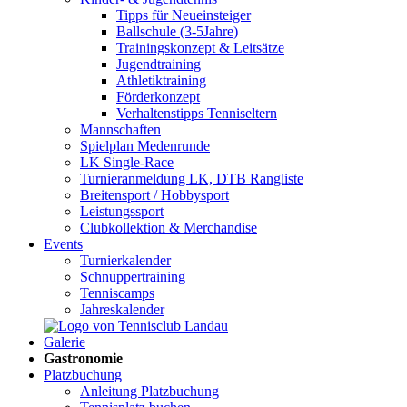
Tipps für Neueinsteiger
Ballschule (3-5Jahre)
Trainingskonzept & Leitsätze
Jugendtraining
Athletiktraining
Förderkonzept
Verhaltenstipps Tenniseltern
Mannschaften
Spielplan Medenrunde
LK Single-Race
Turnieranmeldung LK, DTB Rangliste
Breitensport / Hobbysport
Leistungssport
Clubkollektion & Merchandise
Events
Turnierkalender
Schnuppertraining
Tenniscamps
Jahreskalender
Galerie
Gastronomie
Platzbuchung
Anleitung Platzbuchung