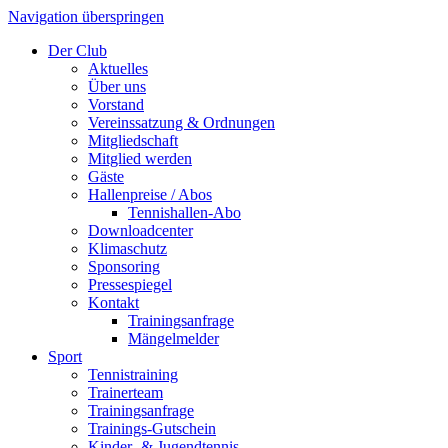
Navigation überspringen
Der Club
Aktuelles
Über uns
Vorstand
Vereinssatzung & Ordnungen
Mitgliedschaft
Mitglied werden
Gäste
Hallenpreise / Abos
Tennishallen-Abo
Downloadcenter
Klimaschutz
Sponsoring
Pressespiegel
Kontakt
Trainingsanfrage
Mängelmelder
Sport
Tennistraining
Trainerteam
Trainingsanfrage
Trainings-Gutschein
Kinder- & Jugendtennis