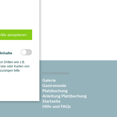
Alle akzeptieren
-Inhalte
on Dritten wie z.B.
ube oder Karten von
uzeigen bitte
Informationen
ender
Galerie
raining
Gastronomie
ps
Platzbuchung
nder
Anleitung Platzbuchung
Startseite
Hilfe und FAQs