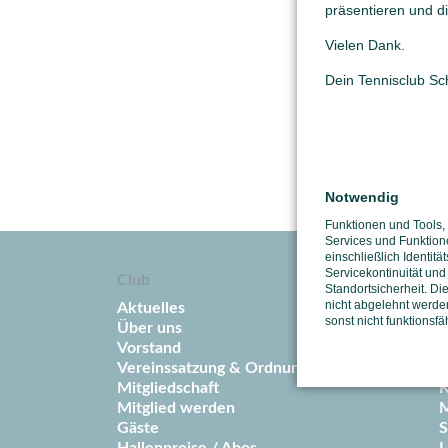
präsentieren und di
Vielen Dank.
Dein Tennisclub S
Notwendig
Funktionen und Tools,
Services und Funktion
einschließlich Identitä
Servicekontinuität und
Club
S
Standortsicherheit. Di
nicht abgelehnt werden
Aktuelles
T
sonst nicht funktionsfä
Über uns
T
Vorstand
T
Vereinssatzung & Ordnungen
T
Mitgliedschaft
K
Mitglied werden
M
Gäste
S
Hallenpreise / Abos
L