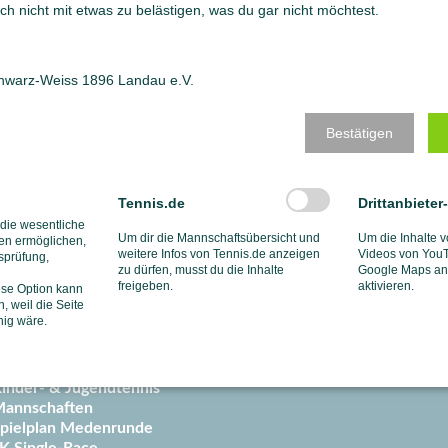
ch nicht mit etwas zu belästigen, was du gar nicht möchtest.
chwarz-Weiss 1896 Landau e.V.
Bestätigen
Tennis.de
Drittanbieter
 die wesentliche
Um dir die Mannschaftsübersicht und
Um die Inhalte v
en ermöglichen,
weitere Infos von Tennis.de anzeigen
Videos von YouT
tsprüfung,
zu dürfen, musst du die Inhalte
Google Maps anz
port
Events
freigeben.
aktivieren.
ese Option kann
, weil die Seite
ennistraining
Turnierkal
hig wäre.
rainerteam
Schnuppert
rainingsanfrage
Tenniscam
rainings-Gutschein
Jahreskale
inder- & Jugendtennis
annschaften
pielplan Medenrunde
K Single-Race