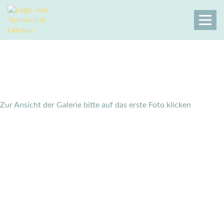
Rheinpfalz Open 2019
Tennisclub Landau
Galerie
Rheinpfalz Open 2019
Zur Ansicht der Galerie bitte auf das erste Foto klicken