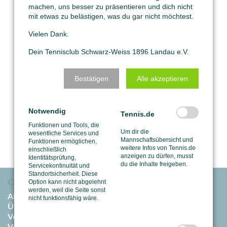
machen, uns besser zu präsentieren und dich nicht
mit etwas zu belästigen, was du gar nicht möchtest.
Vielen Dank.
Dein Tennisclub Schwarz-Weiss 1896 Landau e.V.
Bestätigen
Alle akzeptieren
Notwendig
Tennis.de
Funktionen und Tools, die
Um dir die
wesentliche Services und
Mannschaftsübersicht und
Funktionen ermöglichen,
weitere Infos von Tennis.de
einschließlich
anzeigen zu dürfen, musst
Identitätsprüfung,
du die Inhalte freigeben.
Servicekontinuität und
Standortsicherheit. Diese
Option kann nicht abgelehnt
Club
werden, weil die Seite sonst
Aktuelles
nicht funktionsfähig wäre.
Über uns
Vorstand