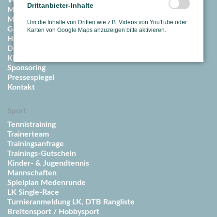
Vereinssatzung & Ordnungen
Drittanbieter-Inhalte
Mitgliedschaft
Mitglied werden
Um die Inhalte von Dritten wie z.B. Videos von YouTube oder
Gäste
Karten von Google Maps anzuzeigen bitte aktivieren.
Hallenpreise / Abos
Downloadcenter
Klimaschutz
Sponsoring
Pressespiegel
Kontakt
Sport
Tennistraining
Trainerteam
Trainingsanfrage
Trainings-Gutschein
Kinder- & Jugendtennis
Mannschaften
Spielplan Medenrunde
LK Single-Race
Turnieranmeldung LK, DTB Rangliste
Breitensport / Hobbysport