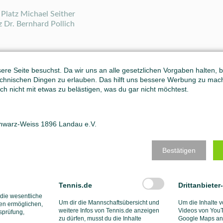
 Platz Michael Seither
z Dr. Bernhard Pollich
 erreichte
Silas Meyer
in der Altersklasse U9 den
3. Platz. Er mu
re Seite besuchst. Da wir uns an alle gesetzlichen Vorgaben halten, bit
hnischen Dingen zu erlauben. Das hilft uns bessere Werbung zu mac
ch nicht mit etwas zu belästigen, was du gar nicht möchtest.
über euren Erfolg!
chwarz-Weiss 1896 Landau e.V.
Bestätigen
Tennis.de
Drittanbieter
 die wesentliche
Um dir die Mannschaftsübersicht und
Um die Inhalte v
en ermöglichen,
weitere Infos von Tennis.de anzeigen
Videos von YouT
tsprüfung,
zu dürfen, musst du die Inhalte
Google Maps anz