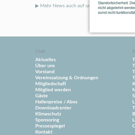
Standortsicherheit. Di
▶ Mehr News auch auf unseren
Social-Media-
nicht abgelehnt werden
sonst nicht funktionsfä
Club
S
Aktuelles
T
Über uns
T
Vorstand
T
Vereinssatzung & Ordnungen
T
Mitgliedschaft
K
Mitglied werden
M
Gäste
S
Hallenpreise / Abos
L
Downloadcenter
T
Klimaschutz
B
Sponsoring
L
Pressespiegel
C
Kontakt