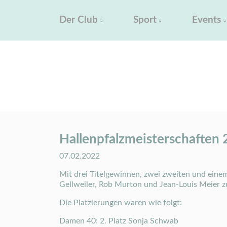
Der Club
Sport
Events
Hallenpfalzmeisterschaften
Tennisclub Landau
Der Club
Aktuelles
Aktuel
Hallenpfalzmeisterschaften
07.02.2022
Mit drei Titelgewinnen, zwei zweiten und einem
Gellweiler, Rob Murton und Jean-Louis Meier zu
Die Platzierungen waren wie folgt:
Damen 40: 2. Platz Sonja Schwab