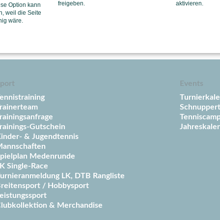
freigeben.
aktivieren.
ese Option kann
Kanälen
oder unserer neuen
WhatsApp-Community
:
, weil die Seite
hig wäre.
port
Events
ennistraining
Turnierkal
rainerteam
Schnuppert
rainingsanfrage
Tenniscam
rainings-Gutschein
Jahreskale
inder- & Jugendtennis
annschaften
pielplan Medenrunde
K Single-Race
urnieranmeldung LK, DTB Rangliste
reitensport / Hobbysport
eistungssport
lubkollektion & Merchandise