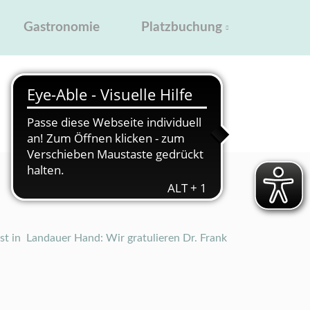
Platzbuchung
Gastronomie
st in Landauer Hand: Wir gratulieren Dr. Frank