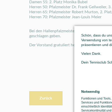
Damen 55: 2. Platz Monika Bubel
Herren 50: Pfalzmeister Dr. Frank Gellweiler, 3.
Herren 65: Pfalzmeister Robert Murton, 2. Plat
Herren 70: Pfalzmeister Jean-Louis Meier
Bei den Hallenpfalzmeisterschaften der Jugend
Schön, dass du unse
geschlagen geben.
Verwendung von tec
präsentieren und di
Der Vorstand gratuliert herzlich und freut sich 
Vielen Dank.
Dein Tennisclub S
Notwendig
Zurück
Funktionen und Tools,
Services und Funktion
einschließlich Identitä
Servicekontinuität und