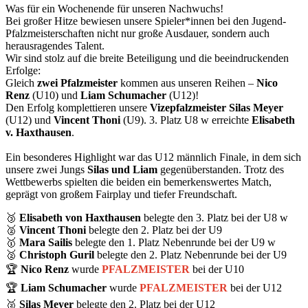
Was für ein Wochenende für unseren Nachwuchs!
Bei großer Hitze bewiesen unsere Spieler*innen bei den Jugend-
Pfalzmeisterschaften nicht nur große Ausdauer, sondern auch
herausragendes Talent.
Wir sind stolz auf die breite Beteiligung und die beeindruckenden
Erfolge:
Gleich
zwei Pfalzmeister
kommen aus unseren Reihen –
Nico
Renz
(U10) und
Liam Schumacher
(U12)!
Den Erfolg komplettieren unsere
Vizepfalzmeister
Silas Meyer
(U12) und
Vincent Thoni
(U9). 3. Platz U8 w erreichte
Elisabeth
v. Haxthausen
.
Ein besonderes Highlight war das U12 männlich Finale, in dem sich
unsere zwei Jungs
Silas und Liam
gegenüberstanden. Trotz des
Wettbewerbs spielten die beiden ein bemerkenswertes Match,
geprägt von großem Fairplay und tiefer Freundschaft.
🥉
Elisabeth von Haxthausen
belegte den 3. Platz bei der U8 w
🥈
Vincent Thoni
belegte den 2. Platz bei der U9
🥇
Mara Sailis
belegte den 1. Platz Nebenrunde bei der U9 w
🥈
Christoph Guril
belegte den 2. Platz Nebenrunde bei der U9
🏆
Nico Renz
wurde
PFALZMEISTER
bei der U10
🏆
Liam Schumacher
wurde
PFALZMEISTER
bei der U12
🥈
Silas Meyer
belegte den 2. Platz bei der U12