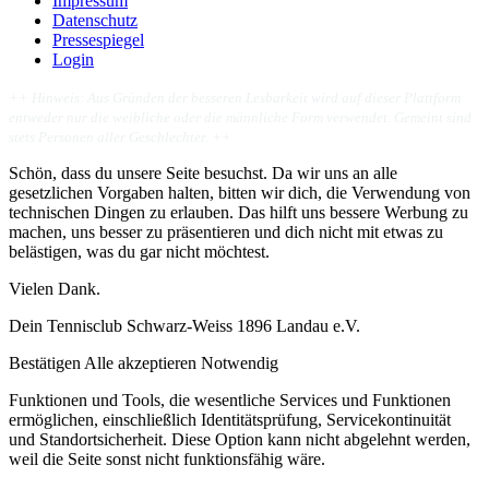
Impressum
Datenschutz
Pressespiegel
Login
++
Hinweis: Aus Gründen der besseren Lesbarkeit wird auf dieser Plattform
entweder nur die weibliche oder die männliche Form verwendet. Gemeint sind
stets Personen aller Geschlechter. ++
Schön, dass du unsere Seite besuchst. Da wir uns an alle
gesetzlichen Vorgaben halten, bitten wir dich, die Verwendung von
technischen Dingen zu erlauben. Das hilft uns bessere Werbung zu
machen, uns besser zu präsentieren und dich nicht mit etwas zu
belästigen, was du gar nicht möchtest.
Vielen Dank.
Dein Tennisclub Schwarz-Weiss 1896 Landau e.V.
Bestätigen
Alle akzeptieren
Notwendig
Funktionen und Tools, die wesentliche Services und Funktionen
ermöglichen, einschließlich Identitätsprüfung, Servicekontinuität
und Standortsicherheit. Diese Option kann nicht abgelehnt werden,
weil die Seite sonst nicht funktionsfähig wäre.