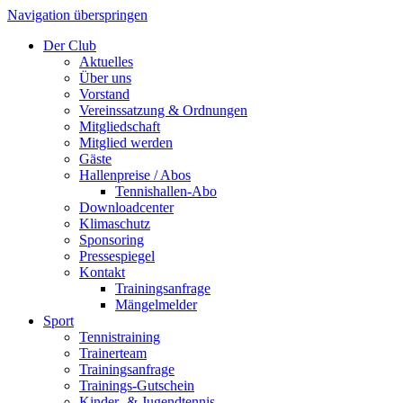
Navigation überspringen
Der Club
Aktuelles
Über uns
Vorstand
Vereinssatzung & Ordnungen
Mitgliedschaft
Mitglied werden
Gäste
Hallenpreise / Abos
Tennishallen-Abo
Downloadcenter
Klimaschutz
Sponsoring
Pressespiegel
Kontakt
Trainingsanfrage
Mängelmelder
Sport
Tennistraining
Trainerteam
Trainingsanfrage
Trainings-Gutschein
Kinder- & Jugendtennis