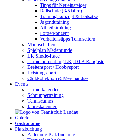
Tipps für Neueinsteiger
Ballschule (3-5Jahre)
Trainingskonzept & Leitsätze
Jugendtraining
Athletiktraining
Förderkonzept
Verhaltenstipps Tenniseltern
Mannschaften
Spielplan Medenrunde
LK Single-Race
Turnieranmeldung LK, DTB Rangliste
Breitensport / Hobbysport
Leistungssport
Clubkollektion & Merchandise
Events
Turnierkalender
Schnuppertraining
Tenniscamps
Jahreskalender
Galerie
Gastronomie
Platzbuchung
Anleitung Platzbuchung