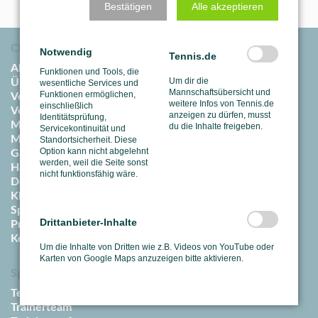
Bestätigen
Alle akzeptieren
Club
Notwendig
Tennis.de
Aktuelles
Funktionen und Tools, die
Um dir die
Über uns
wesentliche Services und
Mannschaftsübersicht und
Funktionen ermöglichen,
Vorstand
weitere Infos von Tennis.de
einschließlich
Vereinssatzung & Ordnungen
anzeigen zu dürfen, musst
Identitätsprüfung,
Mitgliedschaft
du die Inhalte freigeben.
Servicekontinuität und
Mitglied werden
Standortsicherheit. Diese
Option kann nicht abgelehnt
Gäste
werden, weil die Seite sonst
Hallenpreise / Abos
nicht funktionsfähig wäre.
Downloadcenter
Klimaschutz
Sponsoring
Drittanbieter-Inhalte
Pressespiegel
Kontakt
Um die Inhalte von Dritten wie z.B. Videos von YouTube oder
Karten von Google Maps anzuzeigen bitte aktivieren.
Sport
Tennistraining
Trainerteam