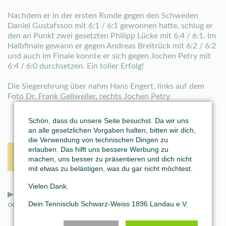
Nachdem er in der ersten Runde gegen den Schweden
Daniel Gustafsson mit 6:1 / 6:1 gewonnen hatte, schlug er
den an Punkt zwei gesetzten Philipp Lücke mit 6:4 / 6:1. Im
Halbfinale gewann er gegen Andreas Breitrück mit 6:2 / 6:2
und auch im Finale konnte er sich gegen Jochen Petry mit
6:4 / 6:0 durchsetzen. Ein toller Erfolg!
Die Siegerehrung über nahm Hans Engert, links auf dem
Foto Dr. Frank Gellweiler, rechts Jochen Petry
Schön, dass du unsere Seite besuchst. Da wir uns
an alle gesetzlichen Vorgaben halten, bitten wir dich,
die Verwendung von technischen Dingen zu
erlauben. Das hilft uns bessere Werbung zu
Zurück
machen, uns besser zu präsentieren und dich nicht
mit etwas zu belästigen, was du gar nicht möchtest.
Vielen Dank.
▶ Mehr News auch auf unseren
Social-Media-Kanälen
Dein Tennisclub Schwarz-Weiss 1896 Landau e.V.
oder unserer neuen
WhatsApp-Community
: