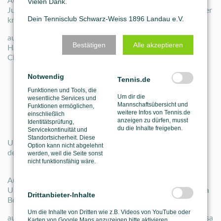
Auf dem Foto:
Vielen Dank.
Judith Weilacher, Anna Rapp Carolin Hellmann, Mia Panzer
Dein Tennisclub Schwarz-Weiss 1896 Landau e.V.
kniend Lea Geiger, Marissa Kuhn und Kathrin Barry
auf dem Bild fehlen die Mitspielerinnen Ulla von
Bestätigen
Alle akzeptieren
Haxthausen, Lisa Dettmer, Daniela Wartenphul und
Christine Banspach
Notwendig
Tennis.de
Funktionen und Tools, die
Um dir die
wesentliche Services und
Mannschaftsübersicht und
Funktionen ermöglichen,
weitere Infos von Tennis.de
einschließlich
anzeigen zu dürfen, musst
Identitätsprüfung,
du die Inhalte freigeben.
Servicekontinuität und
Standortsicherheit. Diese
Unsere 2. Damen 30-er Mannschaft schaffte dieses Jahr
Option kann nicht abgelehnt
den Aufstieg in die Pfalzliga.
werden, weil die Seite sonst
nicht funktionsfähig wäre.
Auf dem Foto: von links nach rechts:
Ulla von Haxthausen, Carolin Engel, Sandra Pietsch, Nadja
Drittanbieter-Inhalte
Bosch, Dominique Frey
Um die Inhalte von Dritten wie z.B. Videos von YouTube oder
auf dem Bild fehlen die Mitspielerinnen Anna Rapp und Lisa
Karten von Google Maps anzuzeigen bitte aktivieren.