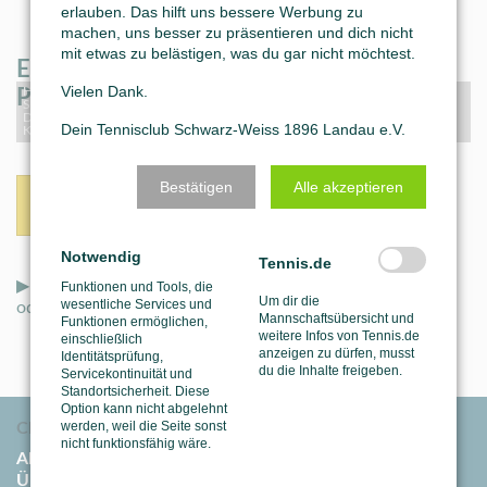
erlauben. Das hilft uns bessere Werbung zu
machen, uns besser zu präsentieren und dich nicht
mit etwas zu belästigen, was du gar nicht möchtest.
Ehrung der Teilnehmer:innen der Hallen-
Vielen Dank.
Pfalzmeisterschaft 2024
Hinten vlnr: .Jugendwarte Rosaine de Arruda und Yannik Meyer , Trainer
Simon Frank und Thommy Rühle, Charlotte von Haxthausen, Ferdinand
Daum, Leif Meyer, Trainer Frank Bohlender Vorne vlnr: Nico Renz, Felix
Dein Tennisclub Schwarz-Weiss 1896 Landau e.V.
Kraus, Mara Sailis, Tobias de Arruda, Silas Meyer, Liam Schumacher
Bestätigen
Alle akzeptieren
Zurück
Notwendig
Tennis.de
▶ Mehr News auch auf unseren
Social-Media-Kanälen
Funktionen und Tools, die
Um dir die
wesentliche Services und
oder unserer neuen
WhatsApp-Community
:
Mannschaftsübersicht und
Funktionen ermöglichen,
weitere Infos von Tennis.de
einschließlich
anzeigen zu dürfen, musst
Identitätsprüfung,
du die Inhalte freigeben.
Servicekontinuität und
Standortsicherheit. Diese
Option kann nicht abgelehnt
werden, weil die Seite sonst
Club
nicht funktionsfähig wäre.
Aktuelles
Über uns