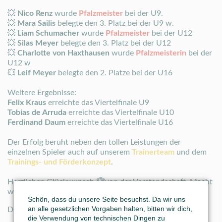
💥
Nico Renz
wurde
Pfalzmeister
bei der U9.
💥
Mara Sailis
belegte den 3. Platz bei der U9 w.
💥
Liam Schumacher
wurde
Pfalzmeister
bei der U12
💥
Silas Meyer
belegte den 3. Platz bei der U12
💥
Charlotte von Haxthausen
wurde
Pfalzmeisterin
bei der
U12 w
💥
Leif Meyer
belegte den 2. Platze bei der U16
Weitere Ergebnisse:
Felix Kraus
erreichte das Viertelfinale U9
Tobias de Arruda
erreichte das Viertelfinale U10
Ferdinand Daum
erreichte das Viertelfinale U16
Der Erfolg beruht neben den tollen Leistungen der
einzelnen Spieler auch auf unserem
Trainerteam
und dem
Trainings- und Förderkonzept
.
Herzlichen Glückwunsch 🏆von der Vorstandschaft. Macht
weiter so, wir sind sehr stolz auf euch.
Schön, dass du unsere Seite besuchst. Da wir uns
an alle gesetzlichen Vorgaben halten, bitten wir dich,
Die Vorstandschaft.
die Verwendung von technischen Dingen zu