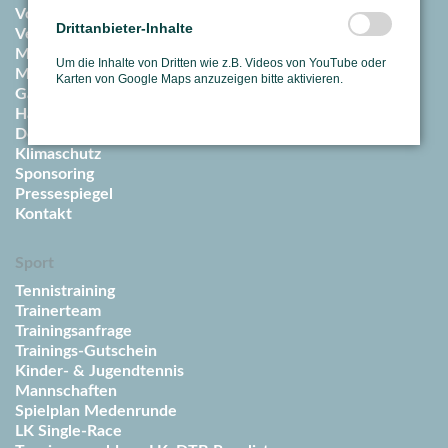
Vorstand
Drittanbieter-Inhalte
Vereinssatzung & Ordnungen
Mitgliedschaft
Um die Inhalte von Dritten wie z.B. Videos von YouTube oder
Mitglied werden
Karten von Google Maps anzuzeigen bitte aktivieren.
Gäste
Hallenpreise / Abos
Downloadcenter
Klimaschutz
Sponsoring
Pressespiegel
Kontakt
Sport
Tennistraining
Trainerteam
Trainingsanfrage
Trainings-Gutschein
Kinder- & Jugendtennis
Mannschaften
Spielplan Medenrunde
LK Single-Race