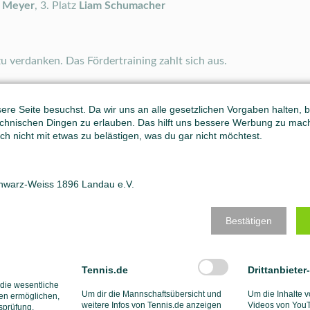
s Meyer
, 3. Platz
Liam Schumacher
u verdanken. Das Fördertraining zahlt sich aus.
ft
re Seite besuchst. Da wir uns an alle gesetzlichen Vorgaben halten, bit
hnischen Dingen zu erlauben. Das hilft uns bessere Werbung zu mac
ch nicht mit etwas zu belästigen, was du gar nicht möchtest.
chwarz-Weiss 1896 Landau e.V.
Bestätigen
Tennis.de
Drittanbieter
 die wesentliche
Um dir die Mannschaftsübersicht und
Um die Inhalte v
en ermöglichen,
weitere Infos von Tennis.de anzeigen
Videos von YouT
tsprüfung,