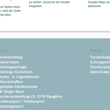
zu dürfen, musst du die Inhalte
Google Maps anz
freigeben.
aktivieren.
ese Option kann
, weil die Seite
Kanälen
oder unserer neuen
WhatsApp-Community
:
hig wäre.
port
Events
ennistraining
Turnierkal
rainerteam
Schnuppert
rainingsanfrage
Tenniscam
rainings-Gutschein
Jahreskale
inder- & Jugendtennis
annschaften
pielplan Medenrunde
K Single-Race
urnieranmeldung LK, DTB Rangliste
reitensport / Hobbysport
eistungssport