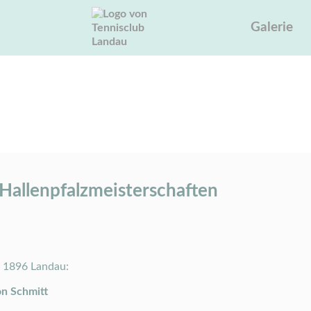
Galerie
 Hallenpfalzmeisterschaften
les Details
 Hallenpfalzmeisterschaften
W 1896 Landau:
n Schmitt