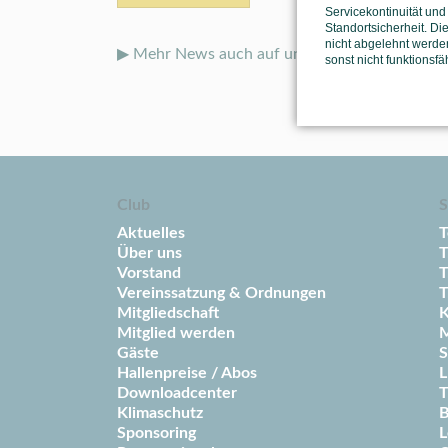
Servicekontinuität und
Standortsicherheit. Di
nicht abgelehnt werden
▶ Mehr News auch auf unseren
Social-Media-
sonst nicht funktionsfä
Club
S
Aktuelles
T
Über uns
T
Vorstand
T
Vereinssatzung & Ordnungen
T
Mitgliedschaft
K
Mitglied werden
M
Gäste
S
Hallenpreise / Abos
L
Downloadcenter
T
Klimaschutz
B
Sponsoring
L